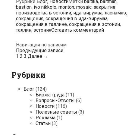
Рубрики
Блог
,
Новости
Метки
baltika
,
baltman
,
bastion
,
ivo nikkolo
,
monton
,
mosaic
,
закрытие
производства в эстонии
,
ида-вирумаа
,
ласнамяэ
,
сокращения
,
сокращения в ида-вирумаа
,
сокращения в таллине
,
сокращения в эстонии
,
таллин
,
эстония
Оставить комментарий
Навигация по записям
Предыдущие записи
1
2
3
Далее →
Рубрики
Блог
(124)
Биржа труда
(11)
Вопросы-Ответы
(6)
Новости
(116)
Полезные советы
(3)
Реклама
(1)
Статьи
(3)