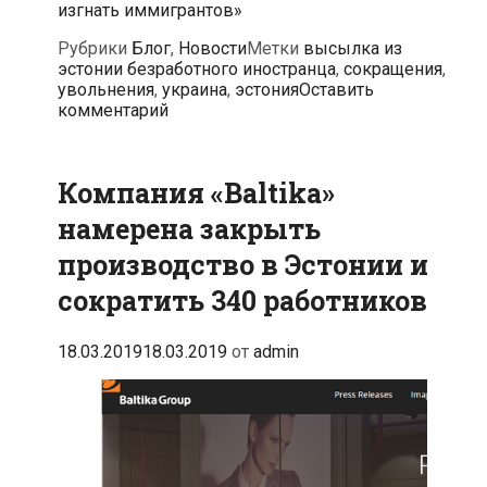
изгнать иммигрантов»
Рубрики
Блог
,
Новости
Метки
высылка из
эстонии безработного иностранца
,
сокращения
,
увольнения
,
украина
,
эстония
Оставить
комментарий
Компания «Baltika»
намерена закрыть
производство в Эстонии и
сократить 340 работников
18.03.2019
18.03.2019
от
admin