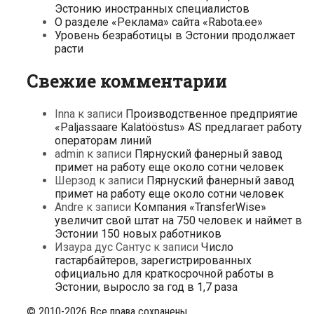
Эстонию иностранных специалистов
О разделе «Реклама» сайта «Rabota.ee»
Уровень безработицы в Эстонии продолжает
расти
Свежие комментарии
Inna
к записи
Производственное предприятие
«Paljassaare Kalatööstus» AS предлагает работу
операторам линий
admin
к записи
Пярнуский фанерный завод
примет на работу еще около сотни человек
Шерзод
к записи
Пярнуский фанерный завод
примет на работу еще около сотни человек
Andre
к записи
Компания «TransferWise»
увеличит свой штат на 750 человек и наймет в
Эстонии 150 новых работников
Изаура дус Сантус
к записи
Число
гастарбайтеров, зарегистрированных
официально для краткосрочной работы в
Эстонии, выросло за год в 1,7 раза
© 2010-2026 Все права сохранены.