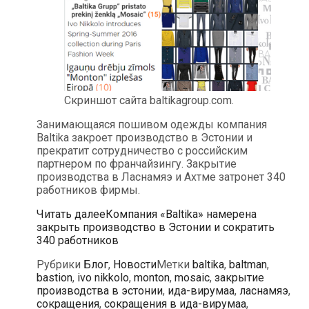
Скриншот сайта baltikagroup.com.
Занимающаяся пошивом одежды компания
Baltika закроет производство в Эстонии и
прекратит сотрудничество с российским
партнером по франчайзингу. Закрытие
производства в Ласнамяэ и Ахтме затронет 340
работников фирмы.
Читать далее
Компания «Baltika» намерена
закрыть производство в Эстонии и сократить
340 работников
Рубрики
Блог
,
Новости
Метки
baltika
,
baltman
,
bastion
,
ivo nikkolo
,
monton
,
mosaic
,
закрытие
производства в эстонии
,
ида-вирумаа
,
ласнамяэ
,
сокращения
,
сокращения в ида-вирумаа
,