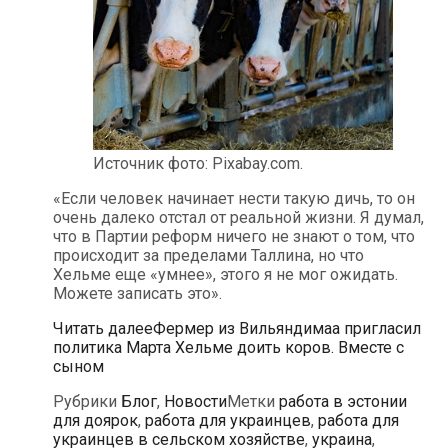
Источник фото: Pixabay.com.
«Если человек начинает нести такую дичь, то он
очень далеко отстал от реальной жизни. Я думал,
что в Партии реформ ничего не знают о том, что
происходит за пределами Таллина, но что
Хельме еще «умнее», этого я не мог ожидать.
Можете записать это».
Читать далее
Фермер из Вильяндимаа пригласил
политика Марта Хельме доить коров. Вместе с
сыном
Рубрики
Блог
,
Новости
Метки
работа в эстонии
для доярок
,
работа для украинцев
,
работа для
украинцев в сельском хозяйстве
,
украина
,