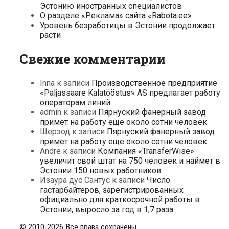
Эстонию иностранных специалистов
О разделе «Реклама» сайта «Rabota.ee»
Уровень безработицы в Эстонии продолжает
расти
Свежие комментарии
Inna
к записи
Производственное предприятие
«Paljassaare Kalatööstus» AS предлагает работу
операторам линий
admin
к записи
Пярнуский фанерный завод
примет на работу еще около сотни человек
Шерзод
к записи
Пярнуский фанерный завод
примет на работу еще около сотни человек
Andre
к записи
Компания «TransferWise»
увеличит свой штат на 750 человек и наймет в
Эстонии 150 новых работников
Изаура дус Сантус
к записи
Число
гастарбайтеров, зарегистрированных
официально для краткосрочной работы в
Эстонии, выросло за год в 1,7 раза
© 2010-2026 Все права сохранены.