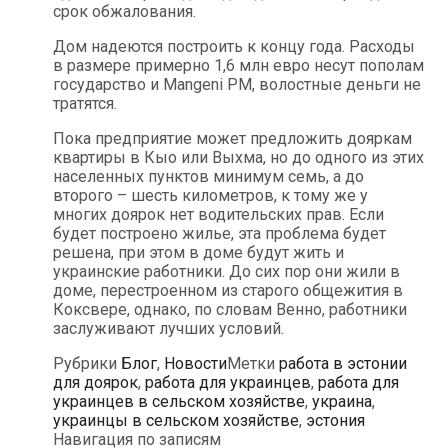
срок обжалования.
Дом надеются построить к концу года. Расходы
в размере примерно 1,6 млн евро несут пополам
государство и Mangeni PM, волостные деньги не
тратятся.
Пока предприятие может предложить дояркам
квартиры в Кыо или Выхма, но до одного из этих
населенных пунктов минимум семь, а до
второго – шесть километров, к тому же у
многих доярок нет водительских прав. Если
будет построено жилье, эта проблема будет
решена, при этом в доме будут жить и
украинские работники. До сих пор они жили в
доме, перестроенном из старого общежития в
Коксвере, однако, по словам Венно, работники
заслуживают лучших условий.
Рубрики
Блог
,
Новости
Метки
работа в эстонии
для доярок
,
работа для украинцев
,
работа для
украинцев в сельском хозяйстве
,
украина
,
украинцы в сельском хозяйстве
,
эстония
Навигация по записям