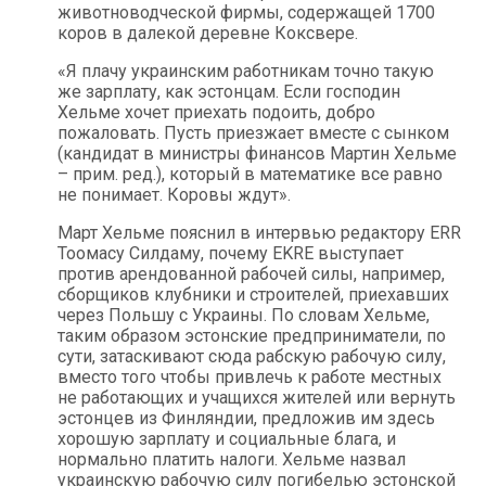
животноводческой фирмы, содержащей 1700
коров в далекой деревне Коксвере.
«Я плачу украинским работникам точно такую
же зарплату, как эстонцам. Если господин
Хельме хочет приехать подоить, добро
пожаловать. Пусть приезжает вместе с сынком
(кандидат в министры финансов Мартин Хельме
– прим. ред.), который в математике все равно
не понимает. Коровы ждут».
Март Хельме пояснил в интервью редактору ERR
Тоомасу Силдаму, почему EKRE выступает
против арендованной рабочей силы, например,
сборщиков клубники и строителей, приехавших
через Польшу с Украины. По словам Хельме,
таким образом эстонские предприниматели, по
сути, затаскивают сюда рабскую рабочую силу,
вместо того чтобы привлечь к работе местных
не работающих и учащихся жителей или вернуть
эстонцев из Финляндии, предложив им здесь
хорошую зарплату и социальные блага, и
нормально платить налоги. Хельме назвал
украинскую рабочую силу погибелью эстонской