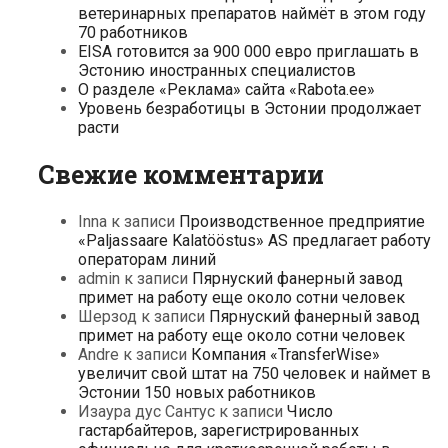
ветеринарных препаратов наймёт в этом году
70 работников
EISA готовится за 900 000 евро приглашать в
Эстонию иностранных специалистов
О разделе «Реклама» сайта «Rabota.ee»
Уровень безработицы в Эстонии продолжает
расти
Свежие комментарии
Inna
к записи
Производственное предприятие
«Paljassaare Kalatööstus» AS предлагает работу
операторам линий
admin
к записи
Пярнуский фанерный завод
примет на работу еще около сотни человек
Шерзод
к записи
Пярнуский фанерный завод
примет на работу еще около сотни человек
Andre
к записи
Компания «TransferWise»
увеличит свой штат на 750 человек и наймет в
Эстонии 150 новых работников
Изаура дус Сантус
к записи
Число
гастарбайтеров, зарегистрированных