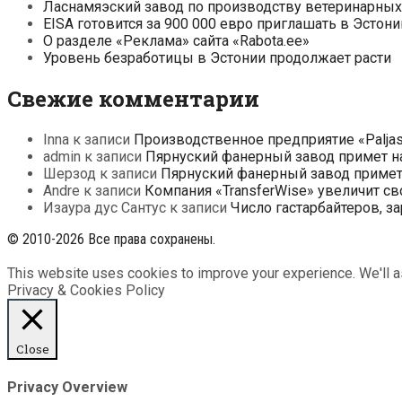
Ласнамяэский завод по производству ветеринарных 
EISA готовится за 900 000 евро приглашать в Эсто
О разделе «Реклама» сайта «Rabota.ee»
Уровень безработицы в Эстонии продолжает расти
Свежие комментарии
Inna
к записи
Производственное предприятие «Paljas
admin
к записи
Пярнуский фанерный завод примет на
Шерзод
к записи
Пярнуский фанерный завод примет 
Andre
к записи
Компания «TransferWise» увеличит св
Изаура дус Сантус
к записи
Число гастарбайтеров, з
© 2010-2026 Все права сохранены.
This website uses cookies to improve your experience. We'll as
Privacy & Cookies Policy
Close
Privacy Overview