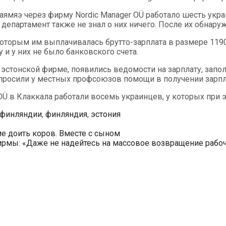
Раямяэ через фирму Nordic Manager OÜ работало шесть укра
епартамент также не знал о них ничего. После их обнару
оторым им выплачивалась брутто-зарплата в размере 1190
и у них не было банковского счета.
эстонской фирме, появились ведомости на зарплату, запо
росили у местных профсоюзов помощи в получении зарпл
Ü в Клаккала работали восемь украинцев, у которых при э
в финляндии
,
финляндия
,
эстония
е доить коров. Вместе с сыном
ирмы: «Даже не надейтесь на массовое возвращение рабо