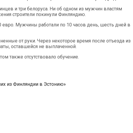
инцев и три белоруса. Ни об одном из мужчин властям
жения строители покинули Финляндию.
 евро. Мужчины работали по 10 часов день, шесть дней в
лненные от руки. Через некоторое время после отъезда из
аты, оставшейся не выплаченной.
том также отсутствовало обучение.
чих из Финляндии в Эстонию»