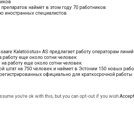
ников
препаратов наймёт в этом году 70 работников
нию иностранных специалистов
saare Kalatööstus» AS предлагает работу операторам линий
 работу еще около сотни человек
на работу еще около сотни человек
ой штат на 750 человек и наймет в Эстонии 150 новых раб
арегистрированных официально для краткосрочной работы в 
sume you're ok with this, but you can opt-out if you wish.
Accep