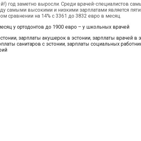
й!) год заметно выросли. Среди врачей-специалистов самы
ду самыми высокими и низкими зарплатами является пятик
м сравнении на 14% с 3361 до 3832 евро в месяц.
месяц у ортодонтов до 1900 евро – у школьных врачей
эстонии
,
зарплаты акушерок в эстонии
,
зарплаты врачей в 
рплаты санитаров с эстонии
,
зарплаты социальных работни
рий