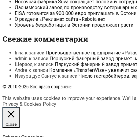
Носочная фабрика Suva сокращает половину сотруд
Ласнамяэский завод по производству ветеринарных 
EISA готовится за 900 000 евро приглашать в Эсто
О разделе «Реклама» сайта «Rabota.ee»
Уровень безработицы в Эстонии продолжает расти
Свежие комментарии
Inna
к записи
Производственное предприятие «Paljas
admin
к записи
Пярнуский фанерный завод примет на
Шерзод
к записи
Пярнуский фанерный завод примет 
Andre
к записи
Компания «TransferWise» увеличит св
Изаура дус Сантус
к записи
Число гастарбайтеров, з
© 2010-2026 Все права сохранены.
This website uses cookies to improve your experience. We'll as
Privacy & Cookies Policy
Close