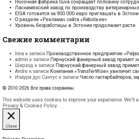
Носочная фабрика Suva сокращает половину сотруд
Ласнамяэский завод по производству ветеринарных 
EISA готовится за 900 000 евро приглашать в Эсто
О разделе «Реклама» сайта «Rabota.ee»
Уровень безработицы в Эстонии продолжает расти
Свежие комментарии
Inna
к записи
Производственное предприятие «Paljas
admin
к записи
Пярнуский фанерный завод примет на
Шерзод
к записи
Пярнуский фанерный завод примет 
Andre
к записи
Компания «TransferWise» увеличит св
Изаура дус Сантус
к записи
Число гастарбайтеров, з
© 2010-2026 Все права сохранены.
This website uses cookies to improve your experience. We'll as
Privacy & Cookies Policy
Close