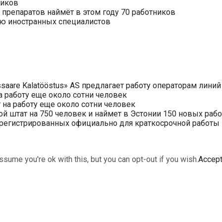
ников
препаратов наймёт в этом году 70 работников
нию иностранных специалистов
saare Kalatööstus» AS предлагает работу операторам линий
 работу еще около сотни человек
на работу еще около сотни человек
ой штат на 750 человек и наймет в Эстонии 150 новых раб
арегистрированных официально для краткосрочной работы в 
sume you're ok with this, but you can opt-out if you wish.
Accep