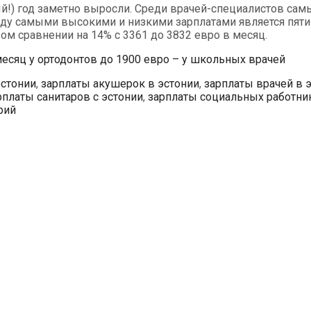
й!) год заметно выросли. Среди врачей-специалистов самы
ду самыми высокими и низкими зарплатами является пятик
м сравнении на 14% с 3361 до 3832 евро в месяц.
месяц у ортодонтов до 1900 евро – у школьных врачей
эстонии
,
зарплаты акушерок в эстонии
,
зарплаты врачей в 
рплаты санитаров с эстонии
,
зарплаты социальных работни
рий