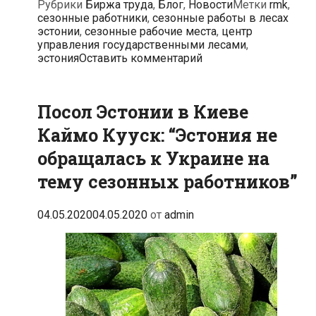
Рубрики
Биржа труда
,
Блог
,
Новости
Метки
rmk
,
сезонные работники
,
сезонные работы в лесах
эстонии
,
сезонные рабочие места
,
центр
управления государственными лесами
,
эстония
Оставить комментарий
Посол Эстонии в Киеве
Каймо Кууск: “Эстония не
обращалась к Украине на
тему сезонных работников”
04.05.2020
04.05.2020
от
admin