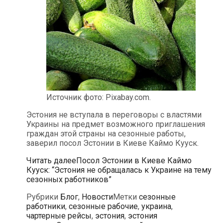
Источник фото: Pixabay.com.
Эстония не вступала в переговоры с властями
Украины на предмет возможного приглашения
граждан этой страны на сезонные работы,
заверил посол Эстонии в Киеве Каймо Кууск.
Читать далее
Посол Эстонии в Киеве Каймо
Кууск: “Эстония не обращалась к Украине на тему
сезонных работников”
Рубрики
Блог
,
Новости
Метки
сезонные
работники
,
сезонные рабочие
,
украина
,
чартерные рейсы
,
эстония
,
эстония