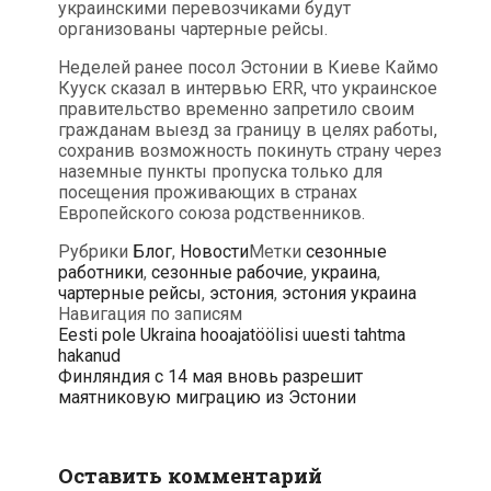
украинскими перевозчиками будут
организованы чартерные рейсы.
Неделей ранее посол Эстонии в Киеве Каймо
Кууск сказал в интервью ERR, что украинское
правительство временно запретило своим
гражданам выезд за границу в целях работы,
сохранив возможность покинуть страну через
наземные пункты пропуска только для
посещения проживающих в странах
Европейского союза родственников.
Рубрики
Блог
,
Новости
Метки
сезонные
работники
,
сезонные рабочие
,
украина
,
чартерные рейсы
,
эстония
,
эстония украина
Навигация по записям
Eesti pole Ukraina hooajatöölisi uuesti tahtma
hakanud
Финляндия с 14 мая вновь разрешит
маятниковую миграцию из Эстонии
Оставить комментарий