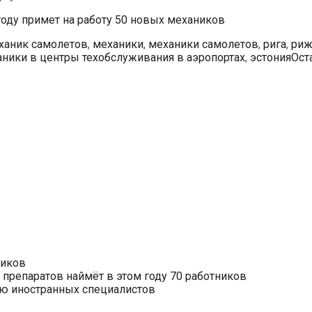
 году примет на работу 50 новых механиков
ханик самолетов
,
механики
,
механики самолетов
,
рига
,
риж
аники в центры техобслуживания в аэропортах
,
эстония
Ост
ников
препаратов наймёт в этом году 70 работников
нию иностранных специалистов