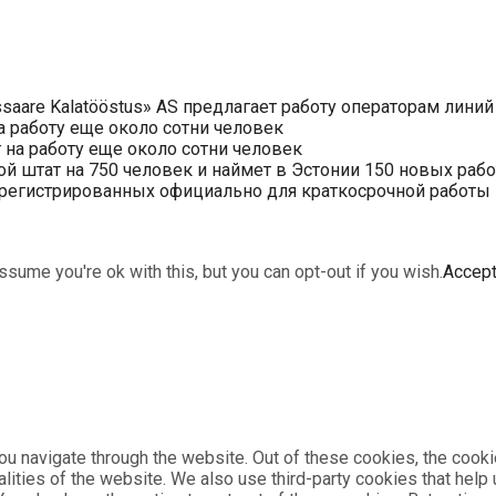
saare Kalatööstus» AS предлагает работу операторам линий
 работу еще около сотни человек
на работу еще около сотни человек
ой штат на 750 человек и наймет в Эстонии 150 новых раб
арегистрированных официально для краткосрочной работы в 
sume you're ok with this, but you can opt-out if you wish.
Accep
u navigate through the website. Out of these cookies, the cooki
nalities of the website. We also use third-party cookies that he