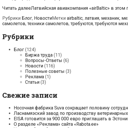
Читать далее
Латвийская авиакомпания «airBaltic» в этом
Рубрики
Блог
,
Новости
Метки
airbaltic
,
латвия
,
механик
,
ме
самолетов
,
техники самолетов
,
требуются
,
требуются мех
Рубрики
Блог
(124)
Биржа труда
(11)
Вопросы-Ответы
(6)
Новости
(116)
Полезные советы
(3)
Реклама
(1)
Статьи
(3)
Свежие записи
Носочная фабрика Suva сокращает половину сотруд
Ласнамяэский завод по производству ветеринарных 
EISA готовится за 900 000 евро приглашать в Эсто
О разделе «Реклама» сайта «Rabota.ee»