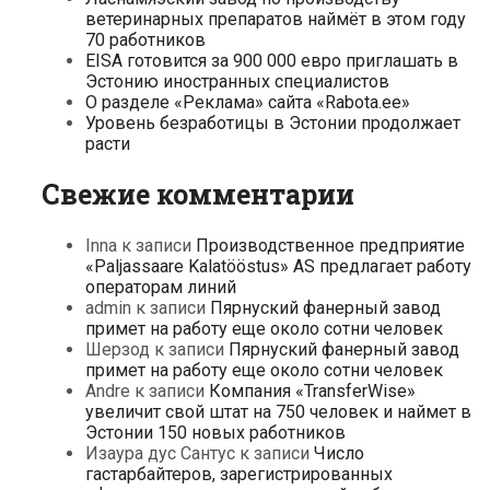
ветеринарных препаратов наймёт в этом году
70 работников
EISA готовится за 900 000 евро приглашать в
Эстонию иностранных специалистов
О разделе «Реклама» сайта «Rabota.ee»
Уровень безработицы в Эстонии продолжает
расти
Свежие комментарии
Inna
к записи
Производственное предприятие
«Paljassaare Kalatööstus» AS предлагает работу
операторам линий
admin
к записи
Пярнуский фанерный завод
примет на работу еще около сотни человек
Шерзод
к записи
Пярнуский фанерный завод
примет на работу еще около сотни человек
Andre
к записи
Компания «TransferWise»
увеличит свой штат на 750 человек и наймет в
Эстонии 150 новых работников
Изаура дус Сантус
к записи
Число
гастарбайтеров, зарегистрированных