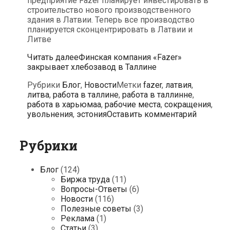
предприятие Fazer планирует инвестировать в
строительство нового производственного
здания в Латвии. Теперь все производство
планируется сконцентрировать в Латвии и
Литве
Читать далее
Финская компания «Fazer»
закрывает хлебозавод в Таллине
Рубрики
Блог
,
Новости
Метки
fazer
,
латвия
,
литва
,
работа в таллине
,
работа в таллинне
,
работа в харьюмаа
,
рабочие места
,
сокращения
,
увольнения
,
эстония
Оставить комментарий
Рубрики
Блог
(124)
Биржа труда
(11)
Вопросы-Ответы
(6)
Новости
(116)
Полезные советы
(3)
Реклама
(1)
Статьи
(3)