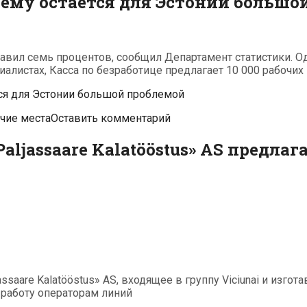
ему остается для Эстонии большо
тавил семь процентов, сообщил Департамент статистики. О
алистах, Касса по безработице предлагает 10 000 рабочих м
ся для Эстонии большой проблемой
чие места
Оставить комментарий
ljassaare Kalatööstus» AS предла
saare Kalatööstus» AS, входящее в группу Viciunai и изго
 работу операторам линий