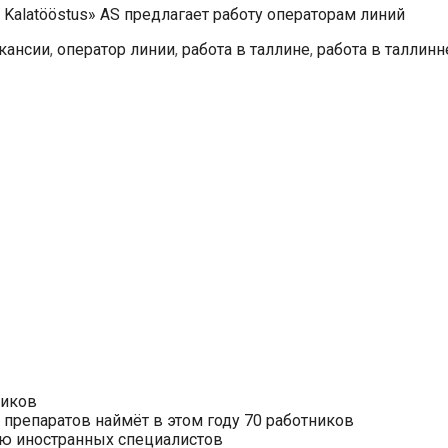
 Kalatööstus» AS предлагает работу операторам линий
кансии
,
оператор линии
,
работа в таллине
,
работа в таллинн
ников
препаратов наймёт в этом году 70 работников
нию иностранных специалистов