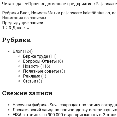
Читать далее
Производственное предприятие «Paljassaare
Рубрики
Блог
,
Новости
Метки
paljassaare kalatööstus as
,
ва
Навигация по записям
Предыдущие записи
1
2
3
Далее →
Рубрики
Блог
(124)
Биржа труда
(11)
Вопросы-Ответы
(6)
Новости
(116)
Полезные советы
(3)
Реклама
(1)
Статьи
(3)
Свежие записи
Носочная фабрика Suva сокращает половину сотруд
Ласнамяэский завод по производству ветеринарных 
EISA готовится за 900 000 евро приглашать в Эсто