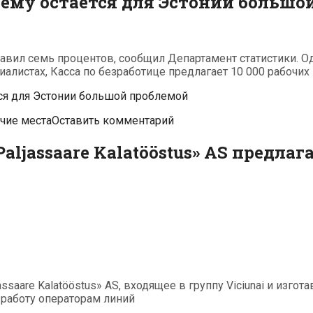
ему остается для Эстонии большо
тавил семь процентов, сообщил Департамент статистики. О
алистах, Касса по безработице предлагает 10 000 рабочих м
ся для Эстонии большой проблемой
чие места
Оставить комментарий
ljassaare Kalatööstus» AS предла
saare Kalatööstus» AS, входящее в группу Viciunai и изго
 работу операторам линий