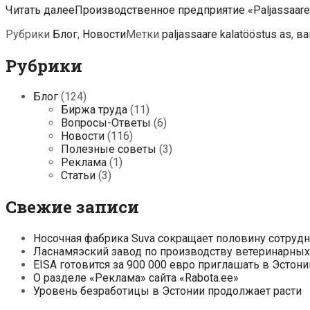
Читать далее
Производственное предприятие «Paljassaare
Рубрики
Блог
,
Новости
Метки
paljassaare kalatööstus as
,
ва
Рубрики
Блог
(124)
Биржа труда
(11)
Вопросы-Ответы
(6)
Новости
(116)
Полезные советы
(3)
Реклама
(1)
Статьи
(3)
Свежие записи
Носочная фабрика Suva сокращает половину сотруд
Ласнамяэский завод по производству ветеринарных 
EISA готовится за 900 000 евро приглашать в Эсто
О разделе «Реклама» сайта «Rabota.ee»
Уровень безработицы в Эстонии продолжает расти