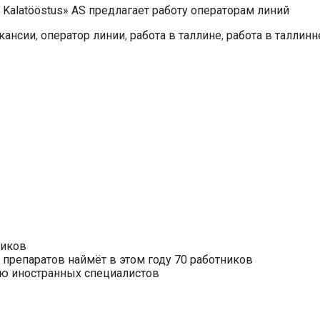
 Kalatööstus» AS предлагает работу операторам линий
кансии
,
оператор линии
,
работа в таллине
,
работа в таллинн
ников
препаратов наймёт в этом году 70 работников
нию иностранных специалистов