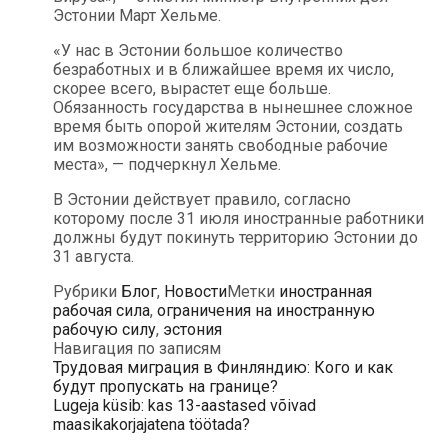
Эстонии Март Хельме.
«У нас в Эстонии большое количество
безработных и в ближайшее время их число,
скорее всего, вырастет еще больше.
Обязанность государства в нынешнее сложное
время быть опорой жителям Эстонии, создать
им возможности занять свободные рабочие
места», — подчеркнул Хельме.
В Эстонии действует правило, согласно
которому после 31 июля иностранные работники
должны будут покинуть территорию Эстонии до
31 августа.
Рубрики
Блог
,
Новости
Метки
иностранная
рабочая сила
,
ограничения на иностранную
рабочую силу
,
эстония
Навигация по записям
Трудовая миграция в Финляндию: Кого и как
будут пропускать на границе?
Lugeja küsib: kas 13-aastased võivad
maasikakorjajatena töötada?