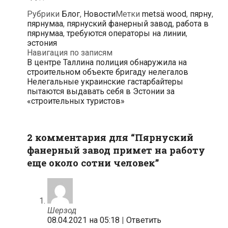
Рубрики
Блог
,
Новости
Метки
metsä wood
,
пярну
,
пярнумаа
,
пярнуский фанерный завод
,
работа в
пярнумаа
,
требуются операторы на линии
,
эстония
Навигация по записям
В центре Таллина полиция обнаружила на
строительном объекте бригаду нелегалов
Нелегальные украинские гастарбайтеры
пытаются выдавать себя в Эстонии за
«строительных туристов»
2 комментария для “
Пярнуский
фанерный завод примет на работу
еще около сотни человек
”
Шерзод
08.04.2021 на 05:18
|
Ответить