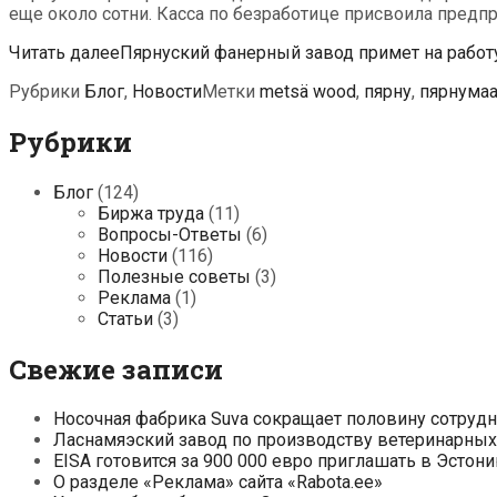
еще около сотни. Касса по безработице присвоила предп
Читать далее
Пярнуский фанерный завод примет на работ
Рубрики
Блог
,
Новости
Метки
metsä wood
,
пярну
,
пярнума
Рубрики
Блог
(124)
Биржа труда
(11)
Вопросы-Ответы
(6)
Новости
(116)
Полезные советы
(3)
Реклама
(1)
Статьи
(3)
Свежие записи
Носочная фабрика Suva сокращает половину сотруд
Ласнамяэский завод по производству ветеринарных 
EISA готовится за 900 000 евро приглашать в Эсто
О разделе «Реклама» сайта «Rabota.ee»