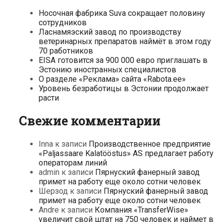
Носочная фабрика Suva сокращает половину
сотрудников
Ласнамяэский завод по производству
ветеринарных препаратов наймёт в этом году
70 работников
EISA готовится за 900 000 евро приглашать в
Эстонию иностранных специалистов
О разделе «Реклама» сайта «Rabota.ee»
Уровень безработицы в Эстонии продолжает
расти
Свежие комментарии
Inna
к записи
Производственное предприятие
«Paljassaare Kalatööstus» AS предлагает работу
операторам линий
admin
к записи
Пярнуский фанерный завод
примет на работу еще около сотни человек
Шерзод
к записи
Пярнуский фанерный завод
примет на работу еще около сотни человек
Andre
к записи
Компания «TransferWise»
увеличит свой штат на 750 человек и наймет в