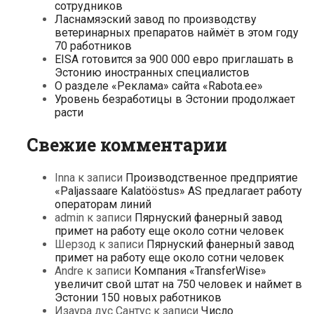
сотрудников
Ласнамяэский завод по производству
ветеринарных препаратов наймёт в этом году
70 работников
EISA готовится за 900 000 евро приглашать в
Эстонию иностранных специалистов
О разделе «Реклама» сайта «Rabota.ee»
Уровень безработицы в Эстонии продолжает
расти
Свежие комментарии
Inna
к записи
Производственное предприятие
«Paljassaare Kalatööstus» AS предлагает работу
операторам линий
admin
к записи
Пярнуский фанерный завод
примет на работу еще около сотни человек
Шерзод
к записи
Пярнуский фанерный завод
примет на работу еще около сотни человек
Andre
к записи
Компания «TransferWise»
увеличит свой штат на 750 человек и наймет в
Эстонии 150 новых работников
Изаура дус Сантус
к записи
Число