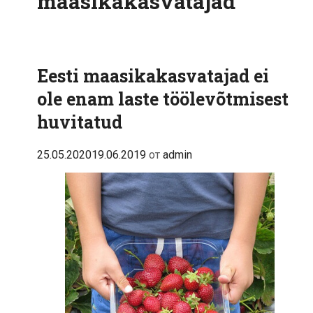
maasikakasvatajad
Eesti maasikakasvatajad ei
ole enam laste töölevõtmisest
huvitatud
25.05.2020
19.06.2019
от
admin