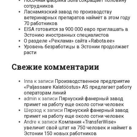
Носочная фабрика Suva сокращает половину
сотрудников
Ласнамяэский завод по производству
ветеринарных препаратов наймёт в этом году
70 работников
EISA готовится за 900 000 евро приглашать в
Эстонию иностранных специалистов
О разделе «Реклама» сайта «Rabota.ee»
Уровень безработицы в Эстонии продолжает
расти
Свежие комментарии
Inna
к записи
Производственное предприятие
«Paljassaare Kalatööstus» AS предлагает работу
операторам линий
admin
к записи
Пярнуский фанерный завод
примет на работу еще около сотни человек
Шерзод
к записи
Пярнуский фанерный завод
примет на работу еще около сотни человек
Andre
к записи
Компания «TransferWise»
увеличит свой штат на 750 человек и наймет в
Эстонии 150 новых работников