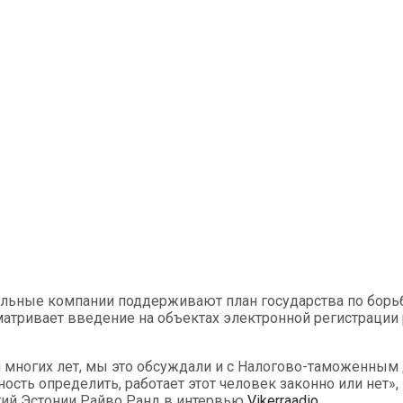
ельные компании поддерживают план государства по борьб
атривает введение на объектах электронной регистрации р
ногих лет, мы это обсуждали и с Налогово-таможенным д
сть определить, работает этот человек законно или нет», 
ятий Эстонии Райво Ранд в интервью
Vikerraadio
.