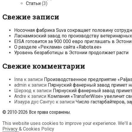
Статьи
(3)
Свежие записи
Носочная фабрика Suva сокращает половину сотруд
Ласнамяэский завод по производству ветеринарных 
EISA готовится за 900 000 евро приглашать в Эсто
О разделе «Реклама» сайта «Rabota.ee»
Уровень безработицы в Эстонии продолжает расти
Свежие комментарии
Inna
к записи
Производственное предприятие «Paljas
admin
к записи
Пярнуский фанерный завод примет на
Шерзод
к записи
Пярнуский фанерный завод примет 
Andre
к записи
Компания «TransferWise» увеличит св
Изаура дус Сантус
к записи
Число гастарбайтеров, з
© 2010-2026 Все права сохранены.
This website uses cookies to improve your experience. We'll as
Privacy & Cookies Policy