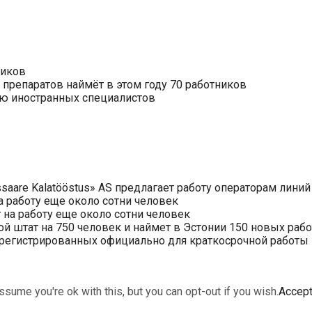
ников
препаратов наймёт в этом году 70 работников
нию иностранных специалистов
saare Kalatööstus» AS предлагает работу операторам линий
 работу еще около сотни человек
на работу еще около сотни человек
ой штат на 750 человек и наймет в Эстонии 150 новых раб
арегистрированных официально для краткосрочной работы в 
sume you're ok with this, but you can opt-out if you wish.
Accep