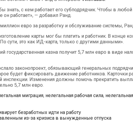
обы знать, с кем работает его субподрядчик. Чтобы в лю
е он работает», — добавил Ранд.
 миллион евро за разработку и обслуживание системы, Ранд
изготовление карты мог бы платить и работник. В конце кон
о сути, это как ИД-карта, только с другими данными».
ий государственная казна получит 5,7 млн ​​евро в виде на
слало законопроект, обязывающий генеральных подрядчик
торое будет фиксировать движение работников. Карточки
й инспекции. Изменения должны помочь прекратить выпла
ельно 5,7 млн евро.
легальная миграция
,
нелегальная рабочая сила
,
нелегальная
тивирует безработных идти на работу
равленным из-за кризиса в вынужденные отпуска