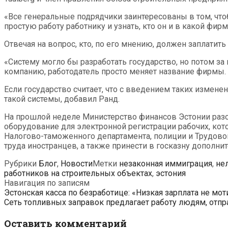
«Все генеральные подрядчики заинтересованы в том, чт
простую работу работнику и узнать, кто он и в какой фирм
Отвечая на вопрос, кто, по его мнению, должен заплатить
«Систему могло бы разработать государство, но потом за 
компанию, работодатель просто меняет название фирмы. П
Если государство считает, что с введением таких изменен
такой системы, добавил Ранд.
На прошлой неделе Министерство финансов Эстонии разо
оборудование для электронной регистрации рабочих, ко
Налогово-таможенного департамента, полиции и Трудово
труда иностранцев, а также принести в госказну дополнит
Рубрики
Блог
,
Новости
Метки
незаконная иммиграция
,
не
работников на строительных объектах
,
эстония
Навигация по записям
Эстонская касса по безработице: «Низкая зарплата не мо
Сеть топливных заправок предлагает работу людям, отп
Оставить комментарий