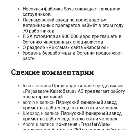
Носочная фабрика Suva сокращает половину
сотрудников
Ласнамяэский завод по производству
ветеринарных препаратов наймёт в этом году
70 работников
EISA готовится за 900 000 евро приглашать в
Эстонию иностранных специалистов
О разделе «Реклама» сайта «Rabota.ee»
Уровень безработицы в Эстонии продолжает
расти
Свежие комментарии
Inna
к записи
Производственное предприятие
«Paljassaare Kalatööstus» AS предлагает работу
операторам линий
admin
к записи
Пярнуский фанерный завод
примет на работу еще около сотни человек
Шерзод
к записи
Пярнуский фанерный завод
примет на работу еще около сотни человек
Andre
к записи
Компания «TransferWise»
увеличит свой штат на 750 человек и наймет в