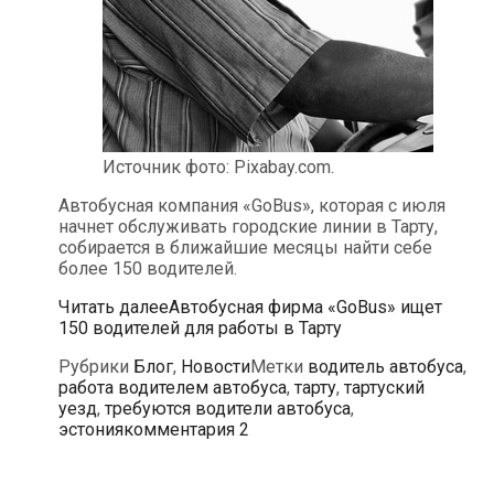
Источник фото: Pixabay.com.
Автобусная компания «GoBus», которая с июля
начнет обслуживать городские линии в Тарту,
собирается в ближайшие месяцы найти себе
более 150 водителей.
Читать далее
Автобусная фирма «GoBus» ищет
150 водителей для работы в Тарту
Рубрики
Блог
,
Новости
Метки
водитель автобуса
,
работа водителем автобуса
,
тарту
,
тартуский
уезд
,
требуются водители автобуса
,
эстония
комментария 2