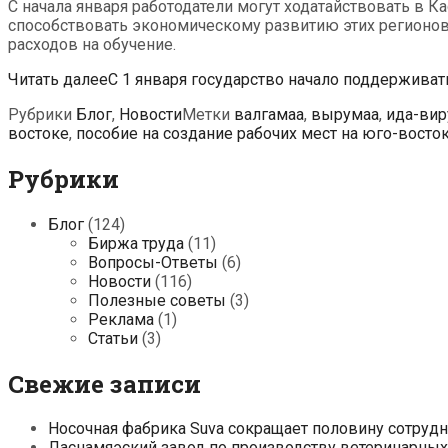
С начала января работодатели могут ходатайствовать в К
способствовать экономическому развитию этих регионов 
расходов на обучение.
Читать далее
С 1 января государство начало поддерживат
Рубрики
Блог
,
Новости
Метки
валгамаа
,
вырумаа
,
ида-вир
востоке
,
пособие на создание рабочих мест на юго-восто
Рубрики
Блог
(124)
Биржа труда
(11)
Вопросы-Ответы
(6)
Новости
(116)
Полезные советы
(3)
Реклама
(1)
Статьи
(3)
Свежие записи
Носочная фабрика Suva сокращает половину сотруд
Ласнамяэский завод по производству ветеринарных 