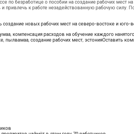
ассе по безработице о пособии на создание рабочих мест н
и привлечь к работе незадействованную рабочую силу. По
ь создание новых рабочих мест на северо-востоке и юго-
умаа
,
компенсация расходов на обучение каждого нанятог
ке
,
пылвамаа
,
создание рабочих мест
,
эстония
Оставить ком
ников
препаратов наймёт в этом году 70 работников