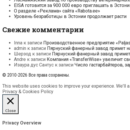
EISA готовится за 900 000 евро приглашать в Эсто
О разделе «Реклама» сайта «Rabota.ee»
Уровень безработицы в Эстонии продолжает расти
Свежие комментарии
Inna
к записи
Производственное предприятие «Paljas
admin
к записи
Пярнуский фанерный завод примет на
Шерзод
к записи
Пярнуский фанерный завод примет 
Andre
к записи
Компания «TransferWise» увеличит св
Изаура дус Сантус
к записи
Число гастарбайтеров, з
© 2010-2026 Все права сохранены.
This website uses cookies to improve your experience. We'll as
Privacy & Cookies Policy
Close
Privacy Overview