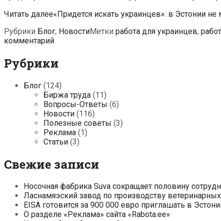
Читать далее
«Придется искать украинцев»: в Эстонии не
Рубрики
Блог
,
Новости
Метки
работа для украинцев
,
рабо
комментарий
Рубрики
Блог
(124)
Биржа труда
(11)
Вопросы-Ответы
(6)
Новости
(116)
Полезные советы
(3)
Реклама
(1)
Статьи
(3)
Свежие записи
Носочная фабрика Suva сокращает половину сотруд
Ласнамяэский завод по производству ветеринарных 
EISA готовится за 900 000 евро приглашать в Эсто
О разделе «Реклама» сайта «Rabota.ee»