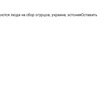
уются люди на сбор огурцов
,
украина
,
эстония
Оставить