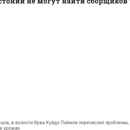
Эстонии не могут найти сборщиков
ов, в волости Ярва Куйдо Паймла перечислил проблемы, 
е урожая.