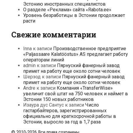
Эстонию иностранных специалистов
О разделе «Реклама» сайта «Rabota.ee»
Уровень безработицы в Эстонии продолжает
расти
Свежие комментарии
Inna
к записи
Производственное предприятие
«Paljassaare Kalatööstus» AS предлагает работу
операторам линий
admin
к записи
Пярнуский фанерный завод
примет на работу еще около сотни человек
Шерзод
к записи
Пярнуский фанерный завод
примет на работу еще около сотни человек
Andre
к записи
Компания «TransferWise»
увеличит свой штат на 750 человек и наймет в
Эстонии 150 новых работников
Изаура дус Сантус
к записи
Число
гастарбайтеров, зарегистрированных
официально для краткосрочной работы в
Эстонии, выросло за год в 1,7 раза
© 2010-2026 Все права сохранены.