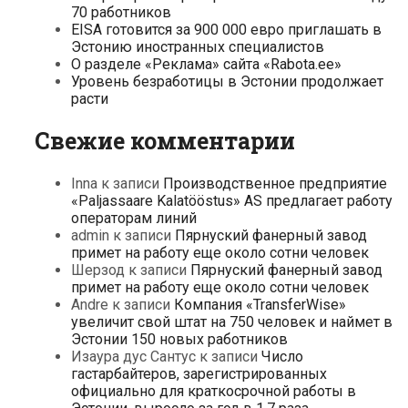
70 работников
EISA готовится за 900 000 евро приглашать в
Эстонию иностранных специалистов
О разделе «Реклама» сайта «Rabota.ee»
Уровень безработицы в Эстонии продолжает
расти
Свежие комментарии
Inna
к записи
Производственное предприятие
«Paljassaare Kalatööstus» AS предлагает работу
операторам линий
admin
к записи
Пярнуский фанерный завод
примет на работу еще около сотни человек
Шерзод
к записи
Пярнуский фанерный завод
примет на работу еще около сотни человек
Andre
к записи
Компания «TransferWise»
увеличит свой штат на 750 человек и наймет в
Эстонии 150 новых работников
Изаура дус Сантус
к записи
Число
гастарбайтеров, зарегистрированных
официально для краткосрочной работы в