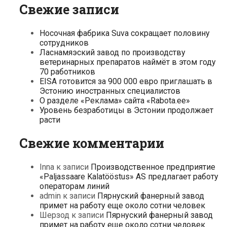
Свежие записи
Носочная фабрика Suva сокращает половину
сотрудников
Ласнамяэский завод по производству
ветеринарных препаратов наймёт в этом году
70 работников
EISA готовится за 900 000 евро приглашать в
Эстонию иностранных специалистов
О разделе «Реклама» сайта «Rabota.ee»
Уровень безработицы в Эстонии продолжает
расти
Свежие комментарии
Inna
к записи
Производственное предприятие
«Paljassaare Kalatööstus» AS предлагает работу
операторам линий
admin
к записи
Пярнуский фанерный завод
примет на работу еще около сотни человек
Шерзод
к записи
Пярнуский фанерный завод
примет на работу еще около сотни человек