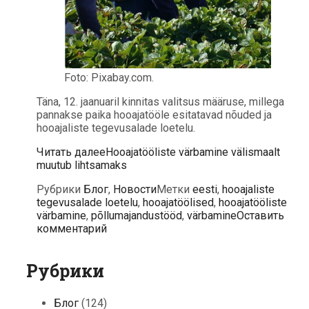
Foto: Pixabay.com.
Täna, 12. jaanuaril kinnitas valitsus määruse, millega
pannakse paika hooajatööle esitatavad nõuded ja
hooajaliste tegevusalade loetelu.
Читать далее
Hooajatööliste värbamine välismaalt
muutub lihtsamaks
Рубрики
Блог
,
Новости
Метки
eesti
,
hooajaliste
tegevusalade loetelu
,
hooajatöölised
,
hooajatööliste
värbamine
,
põllumajandustööd
,
värbamine
Оставить
комментарий
Рубрики
Блог
(124)