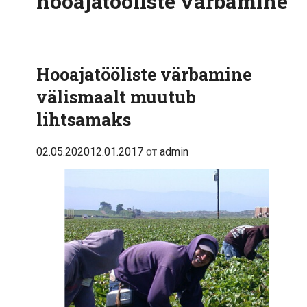
hooajatööliste värbamine
Hooajatööliste värbamine
välismaalt muutub
lihtsamaks
02.05.2020
12.01.2017
от
admin